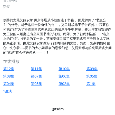
热度
侯爵的女儿艾丽安娜·贝尔修塔从小就痴迷于书籍， 因此得到了“书虫公
主”的外号。对于这样一位奇怪的公主，克里斯忒弗王子告诉她：“我要你
和我订婚”为了将克里斯忒弗从宫廷的派系斗争中解脱，并允许艾丽安娜作
为王储的未婚妻进出皇家图书馆的订婚。此即、为了彼此利益的……“名义
上的订婚”。4年后的某一天，艾丽安娜目睹了克里斯忒弗与子爵女儿艾琳
的亲密谈话。由此艾丽安娜做好了婚约解除的觉悟。然而，复杂的情绪在
心中夹杂着……爱书的大小姐误会的恋爱幻想。艾丽安娜与的克里斯忒弗间
的“真爱”将会何去何从——！？
在线播放
第12集
第11集
第10集
第09集
第08集
第07集
第06集
第05集
第04集
第03集
第02集
第1集
1生肉
@tsdm