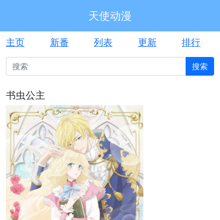
天使动漫
主页
新番
列表
更新
排行
搜索
书虫公主