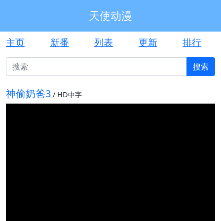
天使动漫
主页
新番
列表
更新
排行
搜索
神偷奶爸3
/
HD中字