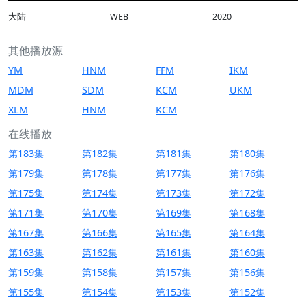
大陆
WEB
2020
其他播放源
YM
HNM
FFM
IKM
MDM
SDM
KCM
UKM
XLM
HNM
KCM
在线播放
第183集
第182集
第181集
第180集
第179集
第178集
第177集
第176集
第175集
第174集
第173集
第172集
第171集
第170集
第169集
第168集
第167集
第166集
第165集
第164集
第163集
第162集
第161集
第160集
第159集
第158集
第157集
第156集
第155集
第154集
第153集
第152集