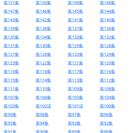
第151集
第150集
第149集
第148集
第147集
第146集
第145集
第144集
第143集
第142集
第141集
第140集
第139集
第138集
第137集
第136集
第135集
第134集
第133集
第132集
第131集
第130集
第129集
第128集
第127集
第126集
第125集
第124集
第123集
第122集
第121集
第120集
第119集
第118集
第117集
第116集
第115集
第114集
第113集
第112集
第111集
第110集
第109集
第108集
第107集
第106集
第105集
第104集
第103集
第102话
第101话
第100集
第99集
第98集
第97集
第96集
第95集
第94集
第93集
第92集
第91集
第90集
第89集
第88集