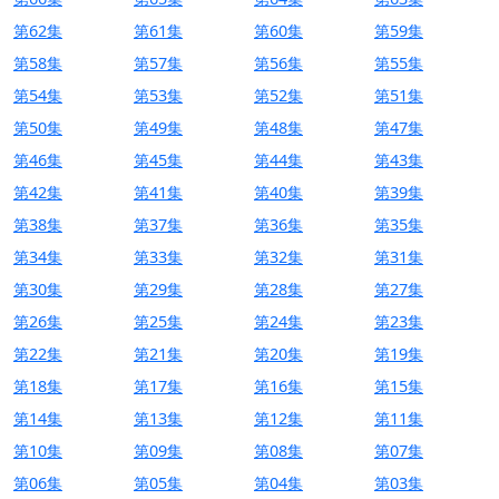
第62集
第61集
第60集
第59集
第58集
第57集
第56集
第55集
第54集
第53集
第52集
第51集
第50集
第49集
第48集
第47集
第46集
第45集
第44集
第43集
第42集
第41集
第40集
第39集
第38集
第37集
第36集
第35集
第34集
第33集
第32集
第31集
第30集
第29集
第28集
第27集
第26集
第25集
第24集
第23集
第22集
第21集
第20集
第19集
第18集
第17集
第16集
第15集
第14集
第13集
第12集
第11集
第10集
第09集
第08集
第07集
第06集
第05集
第04集
第03集