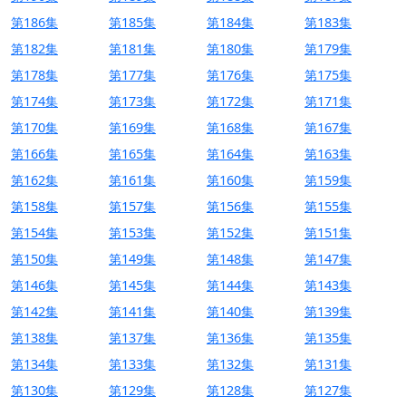
第186集
第185集
第184集
第183集
第182集
第181集
第180集
第179集
第178集
第177集
第176集
第175集
第174集
第173集
第172集
第171集
第170集
第169集
第168集
第167集
第166集
第165集
第164集
第163集
第162集
第161集
第160集
第159集
第158集
第157集
第156集
第155集
第154集
第153集
第152集
第151集
第150集
第149集
第148集
第147集
第146集
第145集
第144集
第143集
第142集
第141集
第140集
第139集
第138集
第137集
第136集
第135集
第134集
第133集
第132集
第131集
第130集
第129集
第128集
第127集