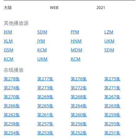
大陆
WEB
2021
其他播放源
IKM
SDM
FFM
LZM
XLM
JYM
HNM
UKM
GSM
KCM
MDM
SDM
KCM
UKM
KCM
在线播放
第278集
第277集
第276集
第275集
第274集
第273集
第272集
第271集
第270集
第269集
第268集
第267集
第266集
第265集
第264集
第263集
第262集
第261集
第260集
第259集
第258集
第257集
第256集
第255集
第254集
第253集
第252集
第251集