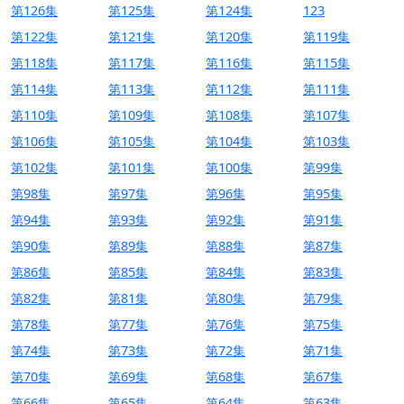
第126集
第125集
第124集
123
第122集
第121集
第120集
第119集
第118集
第117集
第116集
第115集
第114集
第113集
第112集
第111集
第110集
第109集
第108集
第107集
第106集
第105集
第104集
第103集
第102集
第101集
第100集
第99集
第98集
第97集
第96集
第95集
第94集
第93集
第92集
第91集
第90集
第89集
第88集
第87集
第86集
第85集
第84集
第83集
第82集
第81集
第80集
第79集
第78集
第77集
第76集
第75集
第74集
第73集
第72集
第71集
第70集
第69集
第68集
第67集
第66集
第65集
第64集
第63集