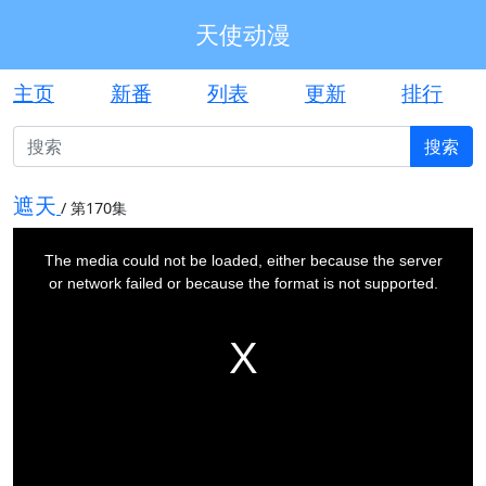
天使动漫
主页
新番
列表
更新
排行
搜索
遮天
/
第170集