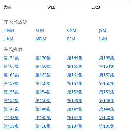
大陆
WEB
2023
其他播放源
HNM
XLM
GSM
JYM
UKM
MDM
FFM
IKM
在线播放
第171集
第170集
第169集
第168集
第167集
第166集
第165集
第164集
第163集
第162集
第161集
第160集
第159集
第158集
第157集
第156集
第155集
第154集
第153集
第152集
第151集
第150集
第149集
第148集
第147集
第146集
第145集
第144集
第143集
第142集
第141集
第140集
第139集
第138集
第137集
第136集