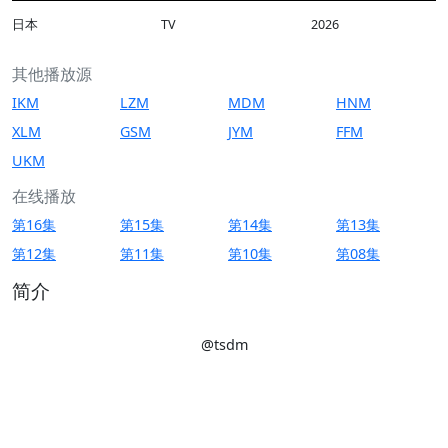
日本
TV
2026
其他播放源
IKM
LZM
MDM
HNM
XLM
GSM
JYM
FFM
UKM
在线播放
第16集
第15集
第14集
第13集
第12集
第11集
第10集
第08集
简介
@tsdm