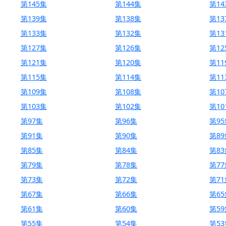
第145集
第144集
第14
第139集
第138集
第13
第133集
第132集
第13
第127集
第126集
第12
第121集
第120集
第11
第115集
第114集
第11
第109集
第108集
第10
第103集
第102集
第10
第97集
第96集
第9
第91集
第90集
第8
第85集
第84集
第8
第79集
第78集
第7
第73集
第72集
第7
第67集
第66集
第6
第61集
第60集
第5
第55集
第54集
第5