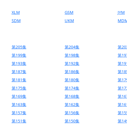
XLM
GSM
JYM
SDM
UKM
MD
第205集
第204集
第20
第199集
第198集
第19
第193集
第192集
第19
第187集
第186集
第18
第181集
第180集
第17
第175集
第174集
第17
第169集
第168集
第16
第163集
第162集
第16
第157集
第156集
第15
第151集
第150集
第14