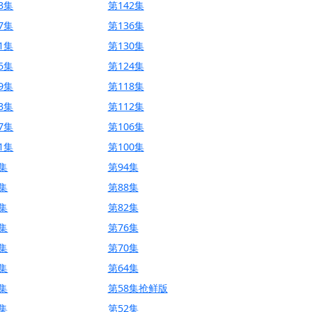
3集
第142集
7集
第136集
1集
第130集
5集
第124集
9集
第118集
3集
第112集
7集
第106集
1集
第100集
5集
第94集
9集
第88集
3集
第82集
7集
第76集
1集
第70集
5集
第64集
9集
第58集抢鲜版
3集
第52集