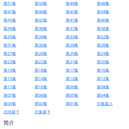
第51集
第50集
第49集
第48集
第47集
第46集
第45集
第44集
第43集
第42集
第41集
第40集
第39集
第38集
第37集
第36集
第35集
第34集
第33集
第32集
第31集
第30集
第29集
第28集
第27集
第26集
第25集
第24集
第23集
第22集
第21集
第20集
第19集
第18集
第17集
第16集
第15集
第14集
第13集
第12集
第11集
第10集
第09集
第08集
第07集
第06集
第05集
第04集
第03集
第02集
第01集
总集篇上
总结篇下
总集篇下
简介