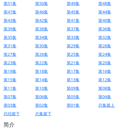
第51集
第50集
第49集
第48集
第47集
第46集
第45集
第44集
第43集
第42集
第41集
第40集
第39集
第38集
第37集
第36集
第35集
第34集
第33集
第32集
第31集
第30集
第29集
第28集
第27集
第26集
第25集
第24集
第23集
第22集
第21集
第20集
第19集
第18集
第17集
第16集
第15集
第14集
第13集
第12集
第11集
第10集
第09集
第08集
第07集
第06集
第05集
第04集
第03集
第02集
第01集
总集篇上
总结篇下
总集篇下
简介