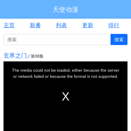
天使动漫
主页
新番
列表
更新
排行
搜索
玄界之门
/
第08集