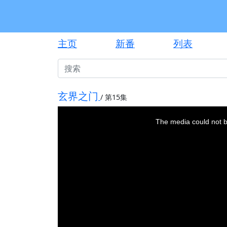
主页
新番
列表
玄界之门
/
第15集