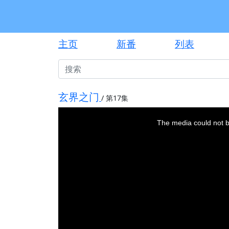
主页
新番
列表
玄界之门
/
第17集