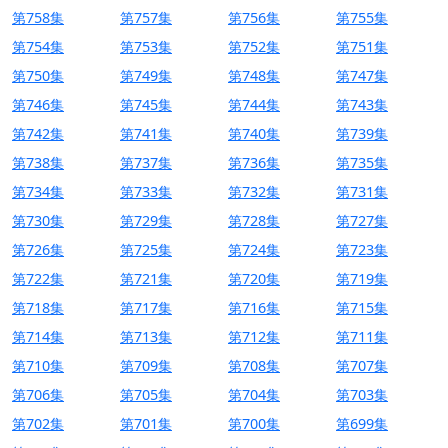
第758集
第757集
第756集
第755集
第754集
第753集
第752集
第751集
第750集
第749集
第748集
第747集
第746集
第745集
第744集
第743集
第742集
第741集
第740集
第739集
第738集
第737集
第736集
第735集
第734集
第733集
第732集
第731集
第730集
第729集
第728集
第727集
第726集
第725集
第724集
第723集
第722集
第721集
第720集
第719集
第718集
第717集
第716集
第715集
第714集
第713集
第712集
第711集
第710集
第709集
第708集
第707集
第706集
第705集
第704集
第703集
第702集
第701集
第700集
第699集