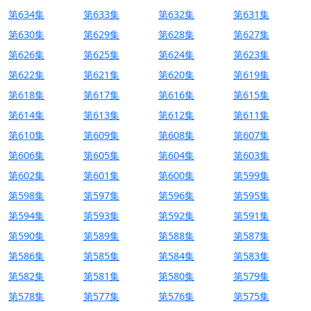
第634集
第633集
第632集
第631集
第630集
第629集
第628集
第627集
第626集
第625集
第624集
第623集
第622集
第621集
第620集
第619集
第618集
第617集
第616集
第615集
第614集
第613集
第612集
第611集
第610集
第609集
第608集
第607集
第606集
第605集
第604集
第603集
第602集
第601集
第600集
第599集
第598集
第597集
第596集
第595集
第594集
第593集
第592集
第591集
第590集
第589集
第588集
第587集
第586集
第585集
第584集
第583集
第582集
第581集
第580集
第579集
第578集
第577集
第576集
第575集