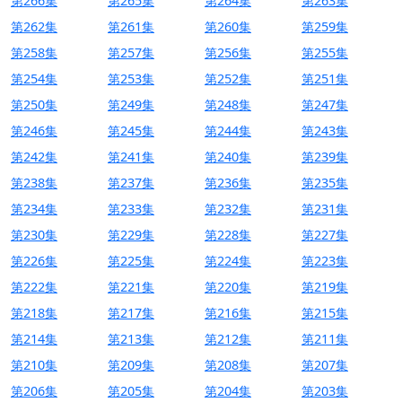
第266集
第265集
第264集
第263集
第262集
第261集
第260集
第259集
第258集
第257集
第256集
第255集
第254集
第253集
第252集
第251集
第250集
第249集
第248集
第247集
第246集
第245集
第244集
第243集
第242集
第241集
第240集
第239集
第238集
第237集
第236集
第235集
第234集
第233集
第232集
第231集
第230集
第229集
第228集
第227集
第226集
第225集
第224集
第223集
第222集
第221集
第220集
第219集
第218集
第217集
第216集
第215集
第214集
第213集
第212集
第211集
第210集
第209集
第208集
第207集
第206集
第205集
第204集
第203集