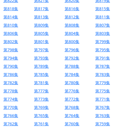
第822集
第821集
第820集
第819集
第818集
第817集
第816集
第815集
第814集
第813集
第812集
第811集
第810集
第809集
第808集
第807集
第806集
第805集
第804集
第803集
第802集
第801集
第800集
第799集
第798集
第797集
第796集
第795集
第794集
第793集
第792集
第791集
第790集
第789集
第788集
第787集
第786集
第785集
第784集
第783集
第782集
第781集
第780集
第779集
第778集
第777集
第776集
第775集
第774集
第773集
第772集
第771集
第770集
第769集
第768集
第767集
第766集
第765集
第764集
第763集
第762集
第761集
第760集
第759集