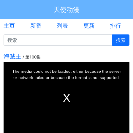
天使动漫
主页
新番
列表
更新
排行
搜索
海贼王
/
第100集