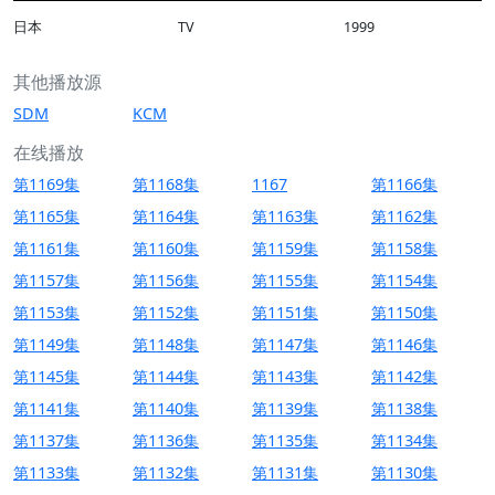
日本
TV
1999
其他播放源
SDM
KCM
在线播放
第1169集
第1168集
1167
第1166集
第1165集
第1164集
第1163集
第1162集
第1161集
第1160集
第1159集
第1158集
第1157集
第1156集
第1155集
第1154集
第1153集
第1152集
第1151集
第1150集
第1149集
第1148集
第1147集
第1146集
第1145集
第1144集
第1143集
第1142集
第1141集
第1140集
第1139集
第1138集
第1137集
第1136集
第1135集
第1134集
第1133集
第1132集
第1131集
第1130集