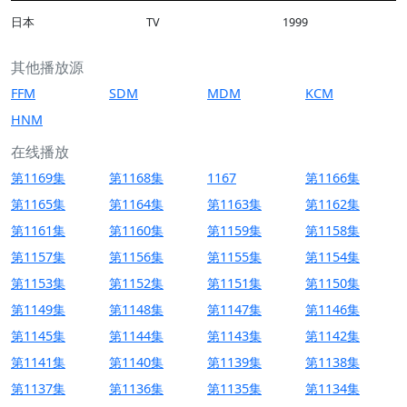
日本
TV
1999
其他播放源
FFM
SDM
MDM
KCM
HNM
在线播放
第1169集
第1168集
1167
第1166集
第1165集
第1164集
第1163集
第1162集
第1161集
第1160集
第1159集
第1158集
第1157集
第1156集
第1155集
第1154集
第1153集
第1152集
第1151集
第1150集
第1149集
第1148集
第1147集
第1146集
第1145集
第1144集
第1143集
第1142集
第1141集
第1140集
第1139集
第1138集
第1137集
第1136集
第1135集
第1134集