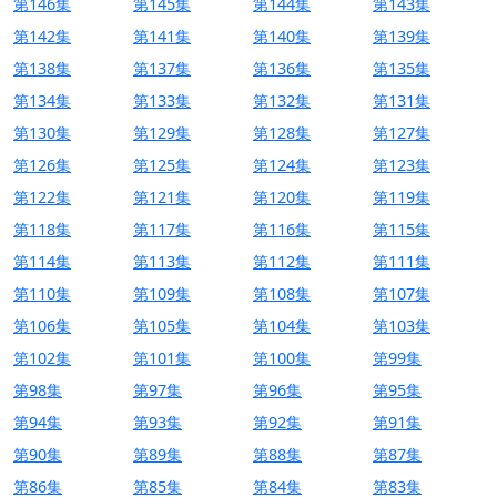
第146集
第145集
第144集
第143集
第142集
第141集
第140集
第139集
第138集
第137集
第136集
第135集
第134集
第133集
第132集
第131集
第130集
第129集
第128集
第127集
第126集
第125集
第124集
第123集
第122集
第121集
第120集
第119集
第118集
第117集
第116集
第115集
第114集
第113集
第112集
第111集
第110集
第109集
第108集
第107集
第106集
第105集
第104集
第103集
第102集
第101集
第100集
第99集
第98集
第97集
第96集
第95集
第94集
第93集
第92集
第91集
第90集
第89集
第88集
第87集
第86集
第85集
第84集
第83集