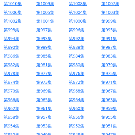
第1010集
第1009集
第1008集
第1007集
第1006集
第1005集
第1004集
第1003集
第1002集
第1001集
第1000集
第999集
第998集
第997集
第996集
第995集
第994集
第993集
第992集
第991集
第990集
第989集
第988集
第987集
第986集
第985集
第984集
第983集
第982集
第981集
第980集
第979集
第978集
第977集
第976集
第975集
第974集
第973集
第972集
第971集
第970集
第969集
第968集
第967集
第966集
第965集
第964集
第963集
第962集
第961集
第960集
第959集
第958集
第957集
第956集
第955集
第954集
第953集
第952集
第951集
第950集
第949集
第948集
第947集