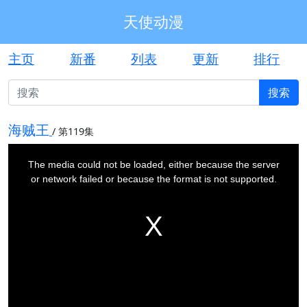
天使动漫
主页
新番
列表
更新
排行
搜索
海贼王
/
第119集