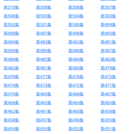
第510集
第509集
第508集
第507集
第506集
第505集
第504集
第503集
第502集
第501集
第500集
第499集
第498集
第497集
第496集
第495集
第494集
第493集
第492集
第491集
第490集
第489集
第488集
第487集
第486集
第485集
第484集
第483集
第482集
第481集
第480集
第479集
第478集
第477集
第476集
第475集
第474集
第473集
第472集
第471集
第470集
第469集
第468集
第467集
第466集
第465集
第464集
第463集
第462集
第461集
第460集
第459集
第458集
第457集
第456集
第455集
第454集
第453集
第452集
第451集