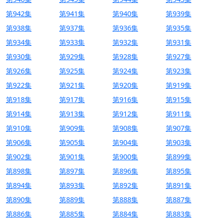
第942集
第941集
第940集
第939集
第938集
第937集
第936集
第935集
第934集
第933集
第932集
第931集
第930集
第929集
第928集
第927集
第926集
第925集
第924集
第923集
第922集
第921集
第920集
第919集
第918集
第917集
第916集
第915集
第914集
第913集
第912集
第911集
第910集
第909集
第908集
第907集
第906集
第905集
第904集
第903集
第902集
第901集
第900集
第899集
第898集
第897集
第896集
第895集
第894集
第893集
第892集
第891集
第890集
第889集
第888集
第887集
第886集
第885集
第884集
第883集