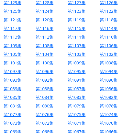
第1129集
第1128集
第1127集
第1126集
第1125集
第1124集
第1123集
第1122集
第1121集
第1120集
第1119集
第1118集
第1117集
第1116集
第1115集
第1114集
第1113集
第1112集
第1111集
第1110集
第1109集
第1108集
第1107集
第1106集
第1105集
第1104集
第1103集
第1102集
第1101集
第1100集
第1099集
第1098集
第1097集
第1096集
第1095集
第1094集
第1093集
第1092集
第1091集
第1090集
第1089集
第1088集
第1087集
第1086集
第1085集
第1084集
第1083集
第1082集
第1081集
第1080集
第1079集
第1078集
第1077集
第1076集
第1075集
第1074集
第1073集
第1072集
第1071集
第1070集
第1069集
第1068集
第1067集
第1066集