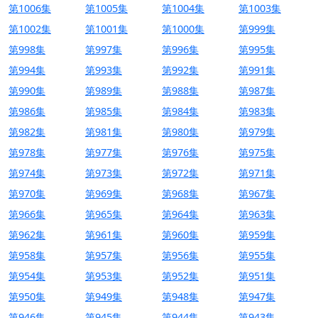
第1006集
第1005集
第1004集
第1003集
第1002集
第1001集
第1000集
第999集
第998集
第997集
第996集
第995集
第994集
第993集
第992集
第991集
第990集
第989集
第988集
第987集
第986集
第985集
第984集
第983集
第982集
第981集
第980集
第979集
第978集
第977集
第976集
第975集
第974集
第973集
第972集
第971集
第970集
第969集
第968集
第967集
第966集
第965集
第964集
第963集
第962集
第961集
第960集
第959集
第958集
第957集
第956集
第955集
第954集
第953集
第952集
第951集
第950集
第949集
第948集
第947集
第946集
第945集
第944集
第943集