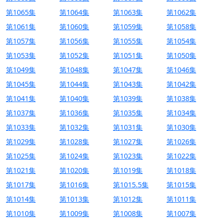
第1065集
第1064集
第1063集
第1062集
第1061集
第1060集
第1059集
第1058集
第1057集
第1056集
第1055集
第1054集
第1053集
第1052集
第1051集
第1050集
第1049集
第1048集
第1047集
第1046集
第1045集
第1044集
第1043集
第1042集
第1041集
第1040集
第1039集
第1038集
第1037集
第1036集
第1035集
第1034集
第1033集
第1032集
第1031集
第1030集
第1029集
第1028集
第1027集
第1026集
第1025集
第1024集
第1023集
第1022集
第1021集
第1020集
第1019集
第1018集
第1017集
第1016集
第1015.5集
第1015集
第1014集
第1013集
第1012集
第1011集
第1010集
第1009集
第1008集
第1007集