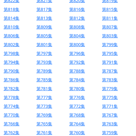
第822集
第821集
第820集
第819集
第818集
第817集
第816集
第815集
第814集
第813集
第812集
第811集
第810集
第809集
第808集
第807集
第806集
第805集
第804集
第803集
第802集
第801集
第800集
第799集
第798集
第797集
第796集
第795集
第794集
第793集
第792集
第791集
第790集
第789集
第788集
第787集
第786集
第785集
第784集
第783集
第782集
第781集
第780集
第779集
第778集
第777集
第776集
第775集
第774集
第773集
第772集
第771集
第770集
第769集
第768集
第767集
第766集
第765集
第764集
第763集
第762集
第761集
第760集
第759集