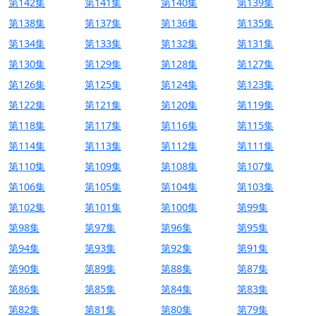
第142集
第141集
第140集
第139集
第138集
第137集
第136集
第135集
第134集
第133集
第132集
第131集
第130集
第129集
第128集
第127集
第126集
第125集
第124集
第123集
第122集
第121集
第120集
第119集
第118集
第117集
第116集
第115集
第114集
第113集
第112集
第111集
第110集
第109集
第108集
第107集
第106集
第105集
第104集
第103集
第102集
第101集
第100集
第99集
第98集
第97集
第96集
第95集
第94集
第93集
第92集
第91集
第90集
第89集
第88集
第87集
第86集
第85集
第84集
第83集
第82集
第81集
第80集
第79集