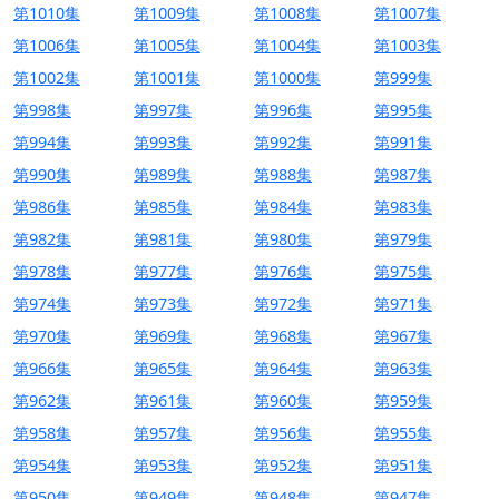
第1010集
第1009集
第1008集
第1007集
第1006集
第1005集
第1004集
第1003集
第1002集
第1001集
第1000集
第999集
第998集
第997集
第996集
第995集
第994集
第993集
第992集
第991集
第990集
第989集
第988集
第987集
第986集
第985集
第984集
第983集
第982集
第981集
第980集
第979集
第978集
第977集
第976集
第975集
第974集
第973集
第972集
第971集
第970集
第969集
第968集
第967集
第966集
第965集
第964集
第963集
第962集
第961集
第960集
第959集
第958集
第957集
第956集
第955集
第954集
第953集
第952集
第951集
第950集
第949集
第948集
第947集