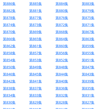
第886集
第885集
第884集
第883集
第882集
第881集
第880集
第879集
第878集
第877集
第876集
第875集
第874集
第873集
第872集
第871集
第870集
第869集
第868集
第867集
第866集
第865集
第864集
第863集
第862集
第861集
第860集
第859集
第858集
第857集
第856集
第855集
第854集
第853集
第852集
第851集
第850集
第849集
第848集
第847集
第846集
第845集
第844集
第843集
第842集
第841集
第840集
第839集
第838集
第837集
第836集
第835集
第834集
第833集
第832集
第831集
第830集
第829集
第828集
第827集