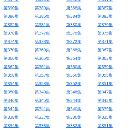
第390集
第389集
第388集
第387集
第386集
第385集
第384集
第383集
第382集
第381集
第380集
第379集
第378集
第377集
第376集
第375集
第374集
第373集
第372集
第371集
第370集
第369集
第368集
第367集
第366集
第365集
第364集
第363集
第362集
第361集
第360集
第359集
第358集
第357集
第356集
第355集
第354集
第353集
第352集
第351集
第350集
第349集
第348集
第347集
第346集
第345集
第344集
第343集
第342集
第341集
第340集
第339集
第338集
第337集
第336集
第335集
第334集
第333集
第332集
第331集