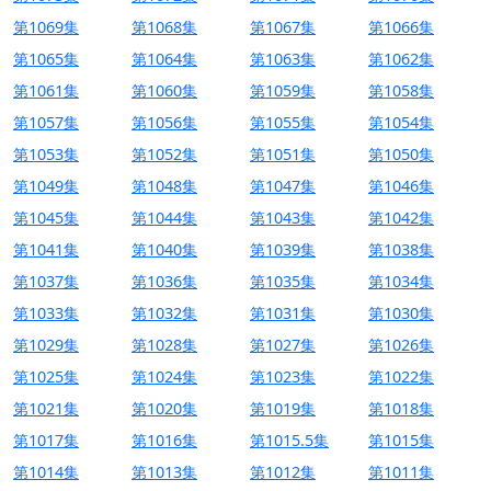
第1069集
第1068集
第1067集
第1066集
第1065集
第1064集
第1063集
第1062集
第1061集
第1060集
第1059集
第1058集
第1057集
第1056集
第1055集
第1054集
第1053集
第1052集
第1051集
第1050集
第1049集
第1048集
第1047集
第1046集
第1045集
第1044集
第1043集
第1042集
第1041集
第1040集
第1039集
第1038集
第1037集
第1036集
第1035集
第1034集
第1033集
第1032集
第1031集
第1030集
第1029集
第1028集
第1027集
第1026集
第1025集
第1024集
第1023集
第1022集
第1021集
第1020集
第1019集
第1018集
第1017集
第1016集
第1015.5集
第1015集
第1014集
第1013集
第1012集
第1011集