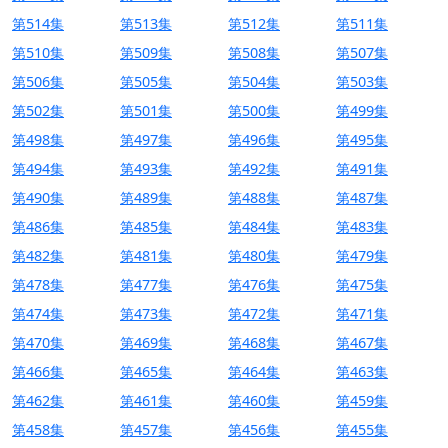
第514集
第513集
第512集
第511集
第510集
第509集
第508集
第507集
第506集
第505集
第504集
第503集
第502集
第501集
第500集
第499集
第498集
第497集
第496集
第495集
第494集
第493集
第492集
第491集
第490集
第489集
第488集
第487集
第486集
第485集
第484集
第483集
第482集
第481集
第480集
第479集
第478集
第477集
第476集
第475集
第474集
第473集
第472集
第471集
第470集
第469集
第468集
第467集
第466集
第465集
第464集
第463集
第462集
第461集
第460集
第459集
第458集
第457集
第456集
第455集