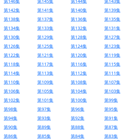
第146集
第145集
第144集
第143集
第142集
第141集
第140集
第139集
第138集
第137集
第136集
第135集
第134集
第133集
第132集
第131集
第130集
第129集
第128集
第127集
第126集
第125集
第124集
第123集
第122集
第121集
第120集
第119集
第118集
第117集
第116集
第115集
第114集
第113集
第112集
第111集
第110集
第109集
第108集
第107集
第106集
第105集
第104集
第103集
第102集
第101集
第100集
第99集
第98集
第97集
第96集
第95集
第94集
第93集
第92集
第91集
第90集
第89集
第88集
第87集
第86集
第85集
第84集
第83集