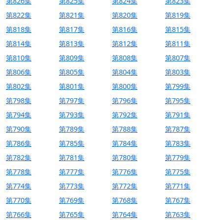
第826集
第825集
第824集
第823集
第822集
第821集
第820集
第819集
第818集
第817集
第816集
第815集
第814集
第813集
第812集
第811集
第810集
第809集
第808集
第807集
第806集
第805集
第804集
第803集
第802集
第801集
第800集
第799集
第798集
第797集
第796集
第795集
第794集
第793集
第792集
第791集
第790集
第789集
第788集
第787集
第786集
第785集
第784集
第783集
第782集
第781集
第780集
第779集
第778集
第777集
第776集
第775集
第774集
第773集
第772集
第771集
第770集
第769集
第768集
第767集
第766集
第765集
第764集
第763集