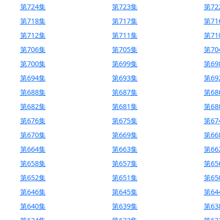
第724集
第723集
第72
第718集
第717集
第71
第712集
第711集
第71
第706集
第705集
第70
第700集
第699集
第69
第694集
第693集
第69
第688集
第687集
第68
第682集
第681集
第68
第676集
第675集
第67
第670集
第669集
第66
第664集
第663集
第66
第658集
第657集
第65
第652集
第651集
第65
第646集
第645集
第64
第640集
第639集
第63