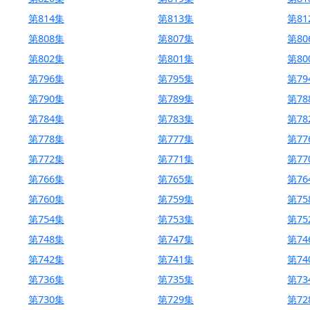
第814集
第813集
第81
第808集
第807集
第80
第802集
第801集
第80
第796集
第795集
第79
第790集
第789集
第78
第784集
第783集
第78
第778集
第777集
第77
第772集
第771集
第77
第766集
第765集
第76
第760集
第759集
第75
第754集
第753集
第75
第748集
第747集
第74
第742集
第741集
第74
第736集
第735集
第73
第730集
第729集
第72