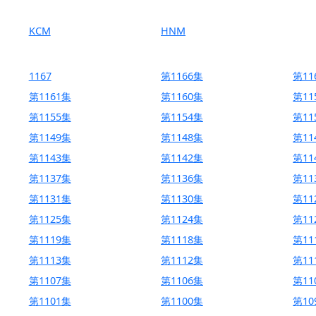
KCM
HNM
1167
第1166集
第11
第1161集
第1160集
第11
第1155集
第1154集
第11
第1149集
第1148集
第11
第1143集
第1142集
第11
第1137集
第1136集
第11
第1131集
第1130集
第11
第1125集
第1124集
第11
第1119集
第1118集
第11
第1113集
第1112集
第11
第1107集
第1106集
第11
第1101集
第1100集
第10