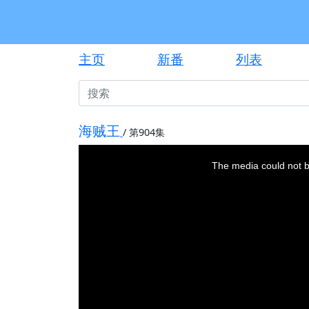
主页
新番
列表
海贼王
/
第904集