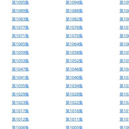
第1095集
第1094集
第10
第1089集
第1088集
第10
第1083集
第1082集
第10
第1077集
第1076集
第10
第1071集
第1070集
第10
第1065集
第1064集
第10
第1059集
第1058集
第10
第1053集
第1052集
第10
第1047集
第1046集
第10
第1041集
第1040集
第10
第1035集
第1034集
第10
第1029集
第1028集
第10
第1023集
第1022集
第10
第1017集
第1016集
第10
第1012集
第1011集
第10
第1006集
第1005集
第10