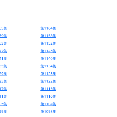
65集
第1164集
59集
第1158集
53集
第1152集
47集
第1146集
41集
第1140集
35集
第1134集
29集
第1128集
23集
第1122集
17集
第1116集
11集
第1110集
05集
第1104集
99集
第1098集