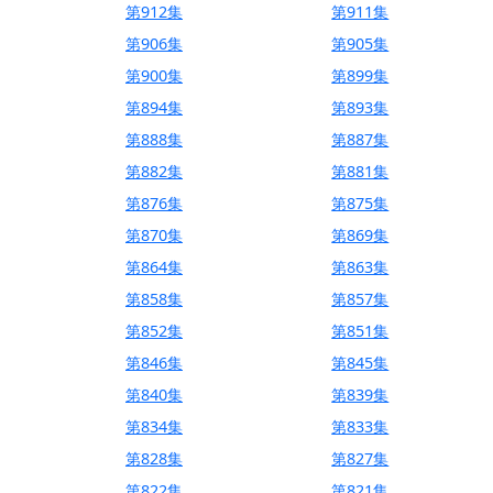
第912集
第911集
第906集
第905集
第900集
第899集
第894集
第893集
第888集
第887集
第882集
第881集
第876集
第875集
第870集
第869集
第864集
第863集
第858集
第857集
第852集
第851集
第846集
第845集
第840集
第839集
第834集
第833集
第828集
第827集
第822集
第821集