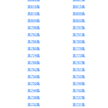
第816集
第815集
第810集
第809集
第804集
第803集
第798集
第797集
第792集
第791集
第786集
第785集
第780集
第779集
第774集
第773集
第768集
第767集
第762集
第761集
第756集
第755集
第750集
第749集
第744集
第743集
第738集
第737集
第732集
第731集